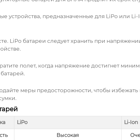
е устройства, предназначенные для LiPo или Li-
те. LiPo батареи следует хранить при напряжении
ойстве.
атите полет, когда напряжение достигнет миним
 батарей.
юдайте меры предосторожности, чтобы избежать
сумки.
атарей
ка
LiPo
Li-Ion
сть
Высокая
Оче