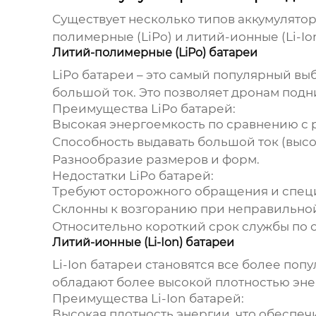
Существует несколько типов аккумулято
полимерные (LiPo) и литий-ионные (Li-Io
Литий-полимерные (LiPo) батареи
LiPo батареи – это самый популярный в
большой ток. Это позволяет дронам подн
Преимущества LiPo батарей:
Высокая энергоемкость по сравнению с 
Способность выдавать большой ток (высо
Разнообразие размеров и форм.
Недостатки LiPo батарей:
Требуют осторожного обращения и специ
Склонны к возгоранию при неправильно
Относительно короткий срок службы по с
Литий-ионные (Li-Ion) батареи
Li-Ion батареи становятся все более поп
обладают более высокой плотностью энер
Преимущества Li-Ion батарей:
Высокая плотность энергии, что обеспеч