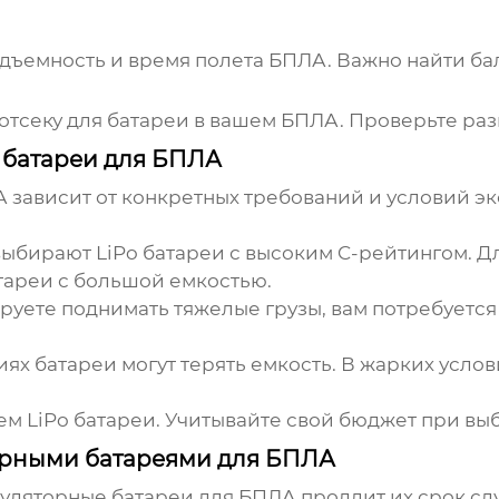
.
дъемность и время полета БПЛА. Важно найти ба
отсеку для батареи в вашем БПЛА. Проверьте раз
 батареи для БПЛА
А
зависит от конкретных требований и условий э
ыбирают LiPo батареи с высоким C-рейтингом. Д
атареи с большой емкостью.
руете поднимать тяжелые грузы, вам потребуется
ях батареи могут терять емкость. В жарких усло
ем LiPo батареи. Учитывайте свой бюджет при вы
торными батареями для БПЛА
муляторные батареи для БПЛА
продлит их срок сл