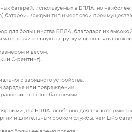
рных батарей, используемых в БПЛА, но наиболе
n) батареи. Каждый тип имеет свои преимущества
ыбор для большинства БПЛА, благодаря их высоко
имать значительную нагрузку и выполнять сложн
размером и весом.
кий C-рейтинг).
ального зарядного устройства.
й зарядке или повреждении.
равнению с Li-Ion батареями.
улярными для БПЛА, особенно для тех, которым т
гии и длительным сроком службы, чем LiPo бата
ивает большее время полета.