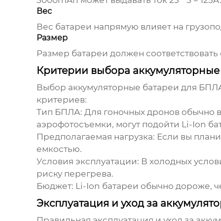
5000mAh может выдавать ток 25 * 5 = 125A
Вес
Вес батареи напрямую влияет на грузопо
Размер
Размер батареи должен соответствовать 
Критерии выбора аккумуляторные
Выбор
аккумуляторные батареи для БПЛ
критериев:
Тип БПЛА:
Для гоночных дронов обычно в
аэрофотосъемки, могут подойти Li-Ion б
Предполагаемая нагрузка:
Если вы плани
емкостью.
Условия эксплуатации:
В холодных услови
риску перегрева.
Бюджет:
Li-Ion батареи обычно дороже, ч
Эксплуатация и уход за аккумуля
Правильная эксплуатация и уход за
акку