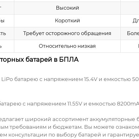
г
Высокий
бы
Короткий
Д
ть
Требует осторожного обращения
Боле
ь
Относительно низкая
торных батарей в БПЛА
ю LiPo батарею с напряжением 15.4V и емкостью 5
Po батарею с напряжением 11.55V и емкостью 8200m
едлагает широкий ассортимент
аккумуляторные 
чным требованиям и бюджетам. Вы можете ознаком
аем консультации по выбору батарей и гарантиру