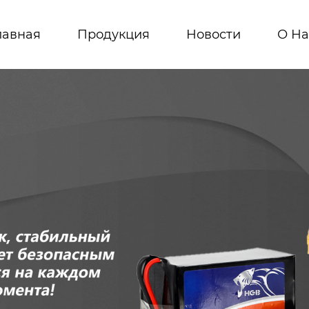
лавная
Продукция
Новости
О На