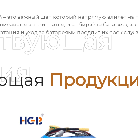
А
– это важный шаг, который напрямую влияет на 
описанные в этой статье, и выбирайте батарею, к
ствующая
тация и уход за батареями продлит их срок служ
ия
ующая
Продукц