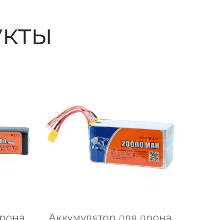
кты
дрона
Аккумулятор для дрона