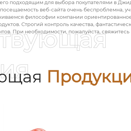
ет его подходящим для выбора покупателями в Дж
посещаемость веб-сайта очень беспроблемна, у
живаемся философии компании ориентированное 
дуктов. Строгий контроль качества, фантастическ
ствующая
ентов. При необходимости, пожалуйста, свяжитесь
ия
ующая
Продукц