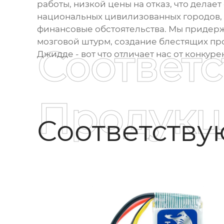
работы, низкой цены на отказ, что дела
национальных цивилизованных городов, 
финансовые обстоятельства. Мы придер
мозговой штурм, создание блестящих про
Соответ
Джидде - вот что отличает нас от конкур
Продукц
Соответств