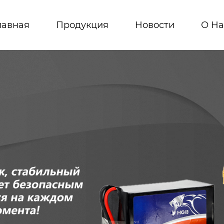
лавная
Продукция
Новости
О На