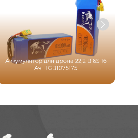
Аккумулятор для дрона 22,2 В 6S 16
Ач HGB1075175