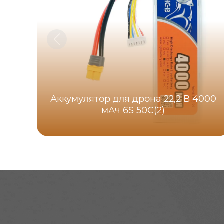
Аккумулятор для дрона 22,2 В 4000
мАч 6S 50C(2)