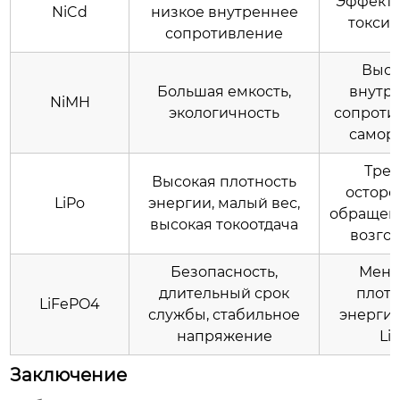
'Эффект 
NiCd
низкое внутреннее
токсич
сопротивление
Высо
Большая емкость,
внутр
NiMH
экологичность
сопроти
самор
Треб
Высокая плотность
осторо
LiPo
энергии, малый вес,
обращени
высокая токоотдача
возго
Безопасность,
Мень
длительный срок
плотн
LiFePO4
службы, стабильное
энергии
напряжение
Li
Заключение