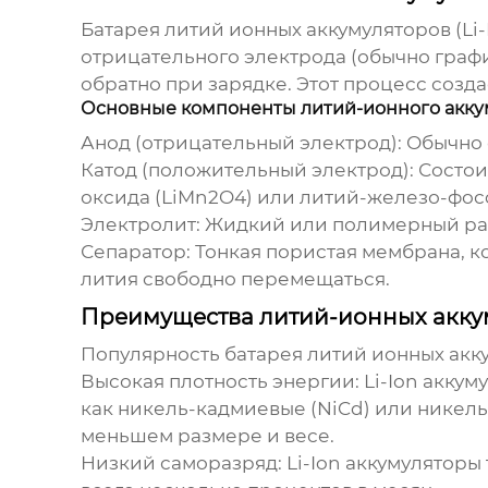
Батарея литий ионных аккумуляторов
(Li
отрицательного электрода (обычно графи
обратно при зарядке. Этот процесс созд
Основные компоненты литий-ионного акку
Анод (отрицательный электрод):
Обычно с
Катод (положительный электрод):
Состоит
оксида (LiMn2O4) или литий-железо-фосф
Электролит:
Жидкий или полимерный рас
Сепаратор:
Тонкая пористая мембрана, ко
лития свободно перемещаться.
Преимущества литий-ионных акку
Популярность
батарея литий ионных акк
Высокая плотность энергии:
Li-Ion аккум
как никель-кадмиевые (NiCd) или никель
меньшем размере и весе.
Низкий саморазряд:
Li-Ion аккумуляторы