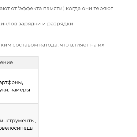
ают от 'эффекта памяти', когда они теряют
циклов зарядки и разрядки.
им составом катода, что влияет на их
ение
артфоны,
уки, камеры
инструменты,
овелосипеды