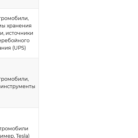
тромобили,
мы хранения
и, источники
еребойного
ания (UPS)
тромобили,
оинструменты
тромобили
имер, Tesla)