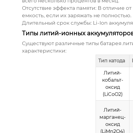
всего несколько процентов в месяц.
Отсутствие эффекта памяти:
В отличие от 
емкость, если их заряжать не полностью.
Длительный срок службы:
Li-Ion аккумул
Типы литий-ионных аккумуляторо
Существуют различные типы
батарея лит
характеристики:
Тип катода
Литий-
кобальт-
оксид
(LiCoO2)
Литий-
марганец-
оксид
(LiMn2O4)