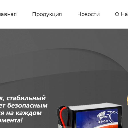
лавная
Продукция
Новости
О На