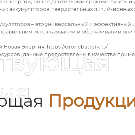
тью энергии, более длительным сроком службы и
ых аккумуляторов, твердотельных литий-ионных 
кумуляторов
– это универсальный и эффективный и
правильном использовании и обслуживании они м
 Новая Энергия:
https://dronebattery.ru/
ствующая
сурсов (данные предоставлены в качестве приме
ия
ующая
Продукц