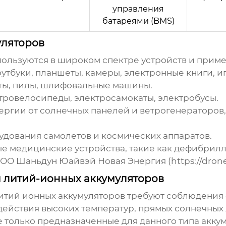
управления
батареями (BMS)
уляторов
ользуются в широком спектре устройств и прим
утбуки, планшеты, камеры, электронные книги, и
ы, пилы, шлифовальные машины.
ровелосипеды, электросамокаты, электробусы.
ргии от солнечных панелей и ветрогенераторов
дования самолетов и космических аппаратов.
е медицинские устройства, такие как дефибрилл
 ООО Шаньдун Юайвэй Новая Энергия (
https://dron
 литий-ионных аккумуляторов
итий ионных аккумуляторов
требуют соблюдения 
ействия высоких температур, прямых солнечных л
 только предназначенные для данного типа аккум