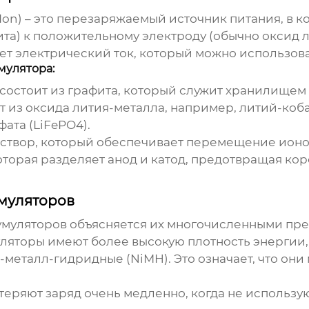
-Ion) – это перезаряжаемый источник питания, в
та) к положительному электроду (обычно оксид л
ает электрический ток, который можно использова
мулятора:
остоит из графита, который служит хранилищем 
 из оксида лития-металла, например, литий-коба
ата (LiFePO4).
твор, который обеспечивает перемещение ионов
торая разделяет анод и катод, предотвращая кор
муляторов
умуляторов
объясняется их многочисленными пр
уляторы имеют более высокую плотность энергии,
-металл-гидридные (NiMH). Это означает, что они
 теряют заряд очень медленно, когда не использу