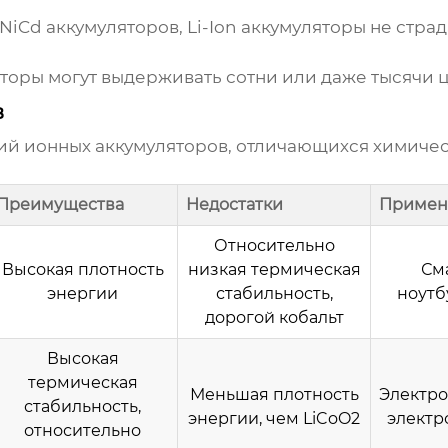
NiCd аккумуляторов, Li-Ion аккумуляторы не страд
яторы могут выдерживать сотни или даже тысячи 
в
ий ионных аккумуляторов
, отличающихся химическ
Преимущества
Недостатки
Примен
Относительно
Высокая плотность
низкая термическая
См
энергии
стабильность,
ноутб
дорогой кобальт
Высокая
термическая
Меньшая плотность
Электро
стабильность,
энергии, чем LiCoO2
электр
относительно