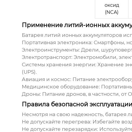
оксид
(NCA)
Применение литий-ионных аккум
Батарея литий ионных аккумуляторов
исп
Портативная электроника:
Смартфоны, но
Электроинструменты:
Дрели, шуруповерт
Электротранспорт:
Электромобили, элект
Системы хранения энергии:
Хранение эне
(UPS).
Авиация и космос:
Питание электрообору
Медицинское оборудование:
Портативны
Дроны:
Питание дронов, в частности, от
Правила безопасной эксплуатации
Несмотря на свою надежность,
батарея л
Не допускайте перегрева:
Избегайте возд
Не допускайте перезарядки:
Используйте