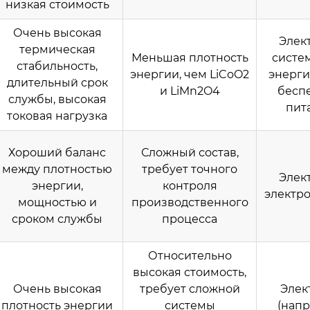
низкая стоимость
Очень высокая
Элек
термическая
Меньшая плотность
систе
стабильность,
энергии, чем LiCoO2
энерги
длительный срок
и LiMn2O4
бесп
службы, высокая
пит
токовая нагрузка
Хороший баланс
Сложный состав,
между плотностью
требует точного
Элек
энергии,
контроля
электр
мощностью и
производственного
сроком службы
процесса
Относительно
высокая стоимость,
Очень высокая
требует сложной
Элек
плотность энергии
системы
(напр