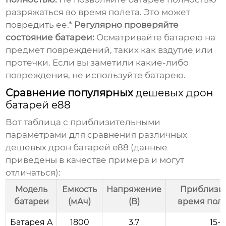
разряжаться во время полета. Это может
повредить ее.*
Регулярно проверяйте
состояние батареи:
Осматривайте батарею на
предмет повреждений, таких как вздутие или
протечки. Если вы заметили какие-либо
повреждения, не используйте батарею.
Сравнение популярных
дешевых дрон
батарей e88
Вот таблица с приблизительными
параметрами для сравнения различных
дешевых дрон батарей e88
(данные
приведены в качестве примера и могут
отличаться):
Модель
Емкость
Напряжение
Приблизи
батареи
(мАч)
(В)
время поле
Батарея A
1800
3.7
15-1