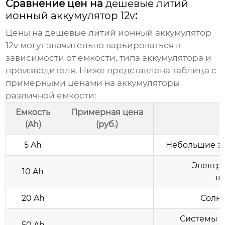
Сравнение цен на
дешевые литий
ионный аккумулятор 12v
:
Цены на
дешевые литий ионный аккумулятор
12v
могут значительно варьироваться в
зависимости от емкости, типа аккумулятора и
производителя. Ниже представлена таблица с
примерными ценами на аккумуляторы
различной емкости:
Емкость
Примерная цена
(Ah)
(руб.)
5 Ah
Небольшие э
Электр
10 Ah
в
20 Ah
Солне
Системы б
50 Ah