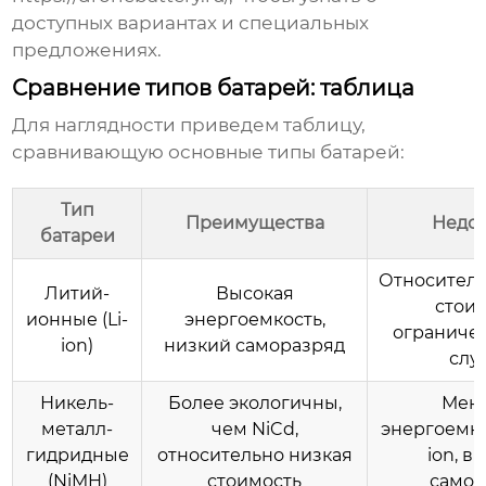
доступных вариантах и специальных
предложениях.
Сравнение типов батарей: таблица
Для наглядности приведем таблицу,
сравнивающую основные типы батарей:
Тип
Преимущества
Недос
батареи
Относитель
Литий-
Высокая
стоим
ионные (Li-
энергоемкость,
ограниче
ion)
низкий саморазряд
слу
Никель-
Более экологичны,
Мен
металл-
чем NiCd,
энергоемкос
гидридные
относительно низкая
ion, в
(NiMH)
стоимость
самор