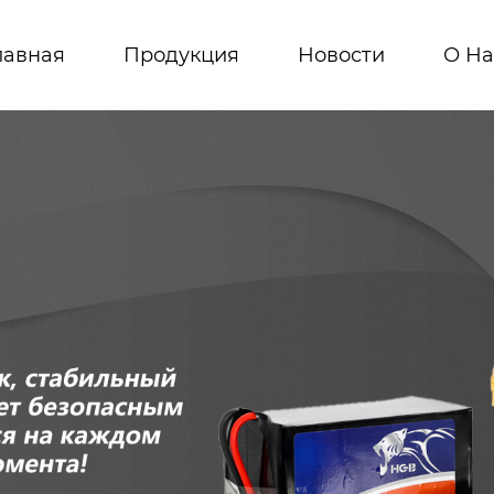
лавная
Продукция
Новости
О На