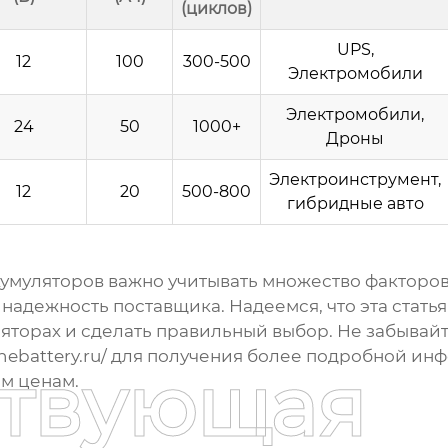
(циклов)
UPS,
12
100
300-500
Электромобили
Электромобили,
24
50
1000+
Дроны
Электроинструмент,
12
20
500-800
гибридные авто
умуляторов
важно учитывать множество факторов, 
надежность поставщика. Надеемся, что эта стать
торах и сделать правильный выбор. Не забывай
ebattery.ru/
для получения более подробной ин
ствующая
ым ценам.