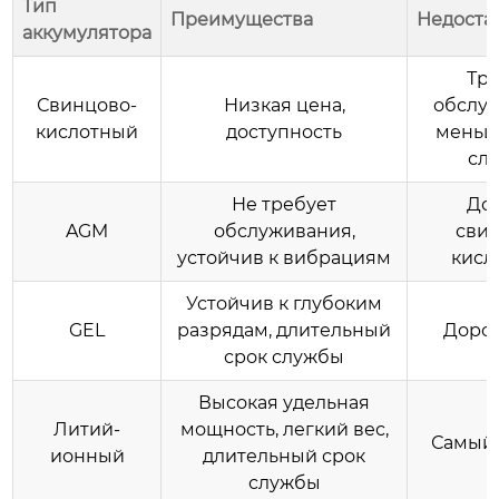
Тип
Преимущества
Недоста
аккумулятора
Тре
Свинцово-
Низкая цена,
обслуж
кислотный
доступность
меньш
сл
Не требует
До
AGM
обслуживания,
свин
устойчив к вибрациям
кисл
Устойчив к глубоким
GEL
разрядам, длительный
Доро
срок службы
Высокая удельная
Литий-
мощность, легкий вес,
Самый 
ионный
длительный срок
службы