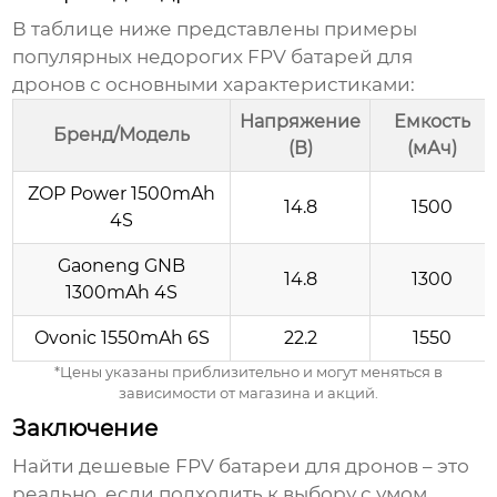
В таблице ниже представлены примеры
популярных недорогих
FPV батарей для
дронов
с основными характеристиками:
Напряжение
Емкость
Бренд/Модель
(В)
(мАч)
ZOP Power 1500mAh
14.8
1500
4S
Gaoneng GNB
14.8
1300
1300mAh 4S
Ovonic 1550mAh 6S
22.2
1550
*Цены указаны приблизительно и могут меняться в
зависимости от магазина и акций.
Заключение
Найти дешевые
FPV батареи для дронов
– это
реально, если подходить к выбору с умом.