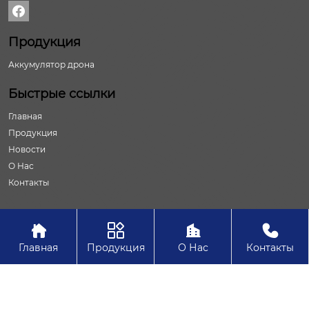

Продукция
Аккумулятор дрона
Быстрые ссылки
Главная
Продукция
Новости
О Нас
Контакты




Авторское право©ООО Шаньдун Юайвэй Новая Энергия
Главная
Продукция
О Нас
Контакты