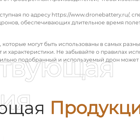
ступная по адресу
https://www.dronebattery.ru/
, с
дронов
, обеспечивающих длительное время полет
 которые могут быть использованы в самых разн
т и характеристики. Не забывайте о правилах ис
ствующая
авильно подобранный и используемый
дрон
может 
ия
ующая
Продукц