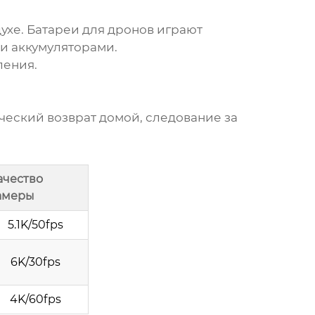
ухе. Батареи для
дронов
играют
и аккумуляторами.
ления.
.
еский возврат домой, следование за
ачество
амеры
5.1K/50fps
6K/30fps
4K/60fps