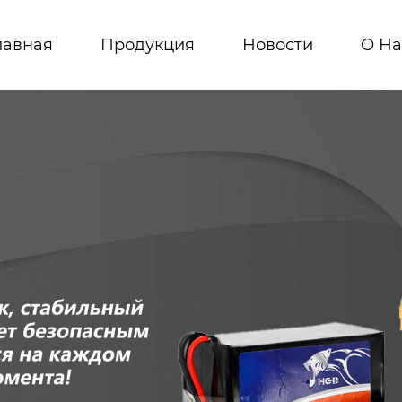
лавная
Продукция
Новости
О На