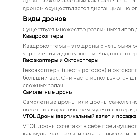
Дрон
, также известный как беспилотный 
дроном
осуществляется дистанционно о
Виды дронов
Существует множество различных типов
Квадрокоптеры
Квадрокоптеры – это
дроны
с четырьмя р
управления и доступности. Квадрокоптер
Гексакоптеры и Октокоптеры
Гексакоптеры (шесть роторов) и октокоп
больший вес. Они часто используются дл
сложных задач.
Самолетные дроны
Самолетные
дроны
, или
дроны
самолетно
полета и скоростью, чем мультикоптеры,
VTOL Дроны (вертикальный взлет и посадка
VTOL
дроны
сочетают в себе преимущест
как мультикоптеры, и летать с высокой с