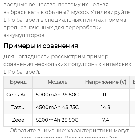
вредные вещества, поэтому их нельзя
выбрасывать в обычный мусор. Утилизируйте
LiPo батареи
в специальных пунктах приема,
предназначенных для переработки
аккумуляторов.
Примеры и сравнения
Для наглядности рассмотрим пример
сравнения нескольких популярных
китайских
LiPo батарей
:
Бренд
Модель
Напряжение (V)
Е
Gens Ace
5000mAh 3S 50C
11.1
Tattu
4500mAh 4S 75C
14.8
Zeee
5200mAh 2S 50C
7.4
Обратите внимание: характеристики могут