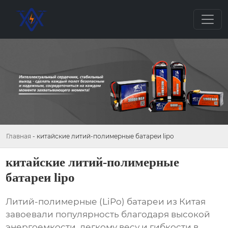
Главная
-
китайские литий-полимерные батареи lipo
китайские литий-полимерные
батареи lipo
Литий-полимерные (LiPo) батареи из Китая
завоевали популярность благодаря высокой
энергоемкости, легкому весу и гибкости в