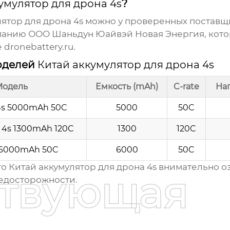
умулятор для дрона 4s
?
ятор для дрона 4s
можно у проверенных поставщи
панию ООО Шаньдун Юайвэй Новая Энергия, кото
е
dronebattery.ru
.
оделей
Китай аккумулятор для дрона 4s
Модель
Емкость (mAh)
C-rate
На
4s 5000mAh 50C
5000
50C
e 4s 1300mAh 120C
1300
120C
 6000mAh 50C
6000
50C
го
Китай аккумулятор для дрона 4s
внимательно оз
ствующая
едосторожности.