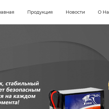
лавная
Продукция
Новости
О На