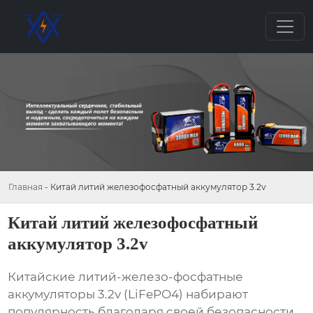
Главная
-
Китай литий железофосфатный аккумулятор 3.2v
Китай литий железофосфатный
аккумулятор 3.2v
Китайские литий-железо-фосфатные
аккумуляторы 3.2v
(LiFePO4) набирают
популярность благодаря своей безопасности,