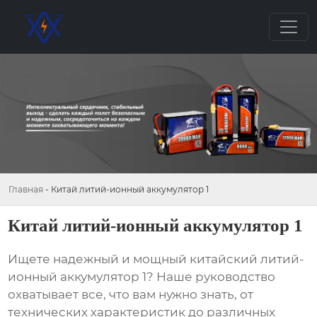
Главная
-
Китай литий-ионный аккумулятор 1
Китай литий-ионный аккумулятор 1
Ищете надежный и мощный
китайский литий-
ионный аккумулятор 1
? Наше руководство
охватывает все, что вам нужно знать, от
технических характеристик до различных