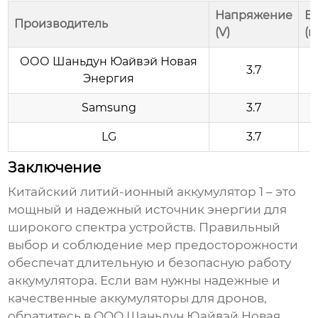
Напряжение
Е
Производитель
(V)
(
ООО Шаньдун Юайвэй Новая
3.7
Энергия
Samsung
3.7
LG
3.7
Заключение
Китайский литий-ионный аккумулятор 1
– это
мощный и надежный источник энергии для
широкого спектра устройств. Правильный
выбор и соблюдение мер предосторожности
обеспечат длительную и безопасную работу
аккумулятора. Если вам нужны надежные и
качественные аккумуляторы для дронов,
обратитесь в ООО Шаньдун Юайвэй Новая