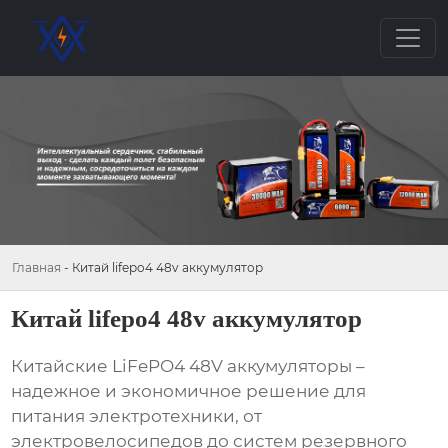
Главная
-
Китай lifepo4 48v аккумулятор
Китай lifepo4 48v аккумулятор
Китайские LiFePO4 48V аккумуляторы
–
надежное и экономичное решение для
питания электротехники, от
электровелосипедов до систем резервного