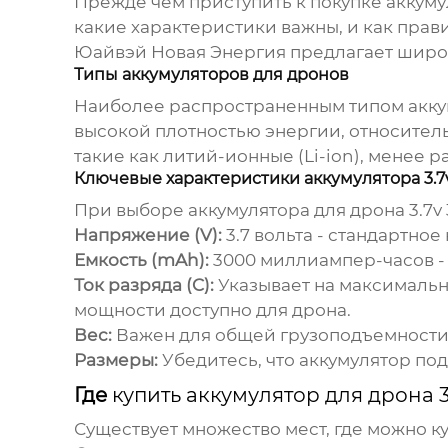
Прежде чем приступить к покупке
аккуму
какие характеристики важны, и как прав
Юайвэй Новая Энергия предлагает широ
Типы аккумуляторов для дронов
Наиболее распространенным типом аккум
высокой плотностью энергии, относитель
такие как литий-ионные (Li-ion), менее 
Ключевые характеристики аккумулятора 3.
При выборе
аккумулятора для дрона 3.7
Напряжение (V):
3.7 вольта - стандартно
Емкость (mAh):
3000 миллиампер-часов - 
Ток разряда (C):
Указывает на максимальны
мощности доступно для дрона.
Вес:
Важен для общей грузоподъемности
Размеры:
Убедитесь, что аккумулятор под
Где
купить аккумулятор для дрона 
Существует множество мест, где можно
к