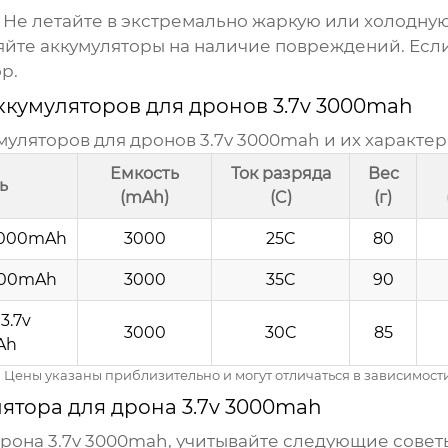
Не летайте в экстремально жаркую или холодную
йте аккумуляторы на наличие повреждений. Если 
р.
ккумуляторов для дронов 3.7v 3000mah
муляторов для дронов 3.7v 3000mah
и их характер
Емкость
Ток разряда
Вес
ь
(mAh)
(C)
(г)
 3000mAh
3000
25C
80
3000mAh
3000
35C
90
3.7v
3000
30C
85
Ah
Цены указаны приблизительно и могут отличаться в зависимости
ятора для дрона 3.7v 3000mah
дрона 3.7v 3000mah
, учитывайте следующие совет