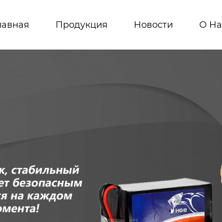
лавная
Продукция
Новости
О На