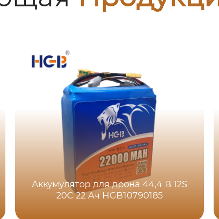
Аккумулятор для дрона 44,4 В 12S
20C 22 Ач HGB10790185