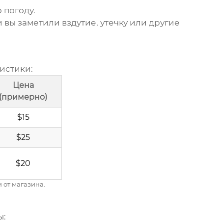
 погоду.
вы заметили вздутие, утечку или другие
истики:
Цена
(примерно)
$15
$25
$20
 от магазина.
ы: