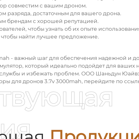
тор совместим с вашим дроном.
ом разряда, достаточным для вашего дрона.
ым брендам с хорошей репутацией.
вателей, чтобы узнать об их опыте использовани
, чтобы найти лучшее предложение.
0mah
- важный шаг для обеспечения надежной и до
мулятор, который идеально подойдет для ваших н
к службы и избежать проблем. ООО Шаньдун Юай
оры для дронов 3.7v 3000mah
, перейдите по ссыл
ствующая
ия
ующая
Продукц