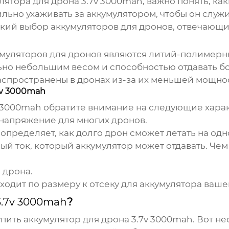
лятора для дрона 3.7v 3000mah
, важно понять, ка
ильно ухаживать за аккумулятором, чтобы он слу
кий выбор аккумуляторов для дронов, отвечающи
уляторов для дронов являются литий-полимерные
но небольшим весом и способностью отдавать бо
распространены в дронах из-за их меньшей мощно
7v 3000mah
v 3000mah
обратите внимание на следующие хара
е напряжение для многих дронов.
определяет, как долго дрон сможет летать на одн
й ток, который аккумулятор может отдавать. Чем
 дрона.
ходит по размеру к отсеку для аккумулятора ваше
3.7v 3000mah
?
упить аккумулятор для дрона 3.7v 3000mah
. Вот н