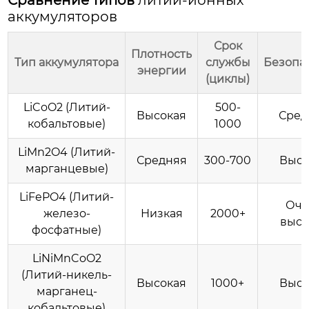
Сравнение типов
литий-ионных
аккумуляторов
Срок
Плотность
Тип аккумулятора
службы
Безопа
энергии
(циклы)
LiCoO2 (Литий-
500-
Высокая
Сред
кобальтовые)
1000
LiMn2O4 (Литий-
Средняя
300-700
Высо
марганцевые)
LiFePO4 (Литий-
Оче
железо-
Низкая
2000+
высо
фосфатные)
LiNiMnCoO2
(Литий-никель-
Высокая
1000+
Высо
марганец-
кобальтовые)