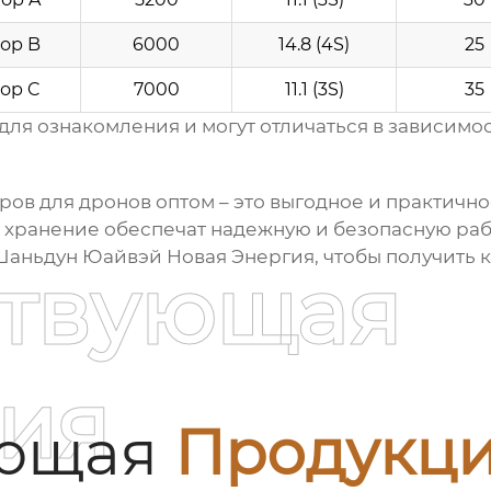
ор B
6000
14.8 (4S)
25
ор C
7000
11.1 (3S)
35
для ознакомления и могут отличаться в зависимос
ров для дронов оптом
– это выгодное и практичн
 хранение обеспечат надежную и безопасную раб
аньдун Юайвэй Новая Энергия, чтобы получить 
ствующая
ия
ующая
Продукц