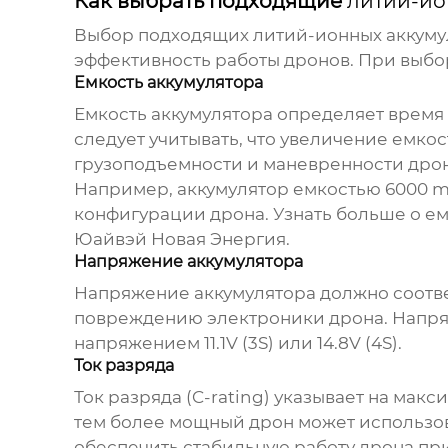
Как выбрать подходящие
литий-ио
Выбор подходящих
литий-ионных аккуму
эффективность работы дронов. При выбо
Емкость аккумулятора
Емкость аккумулятора определяет время 
следует учитывать, что увеличение емкос
грузоподъемности и маневренности дрон
Например, аккумулятор емкостью 6000 mA
конфигурации дрона. Узнать больше о ем
Юайвэй Новая Энергия
.
Напряжение аккумулятора
Напряжение аккумулятора должно соотве
повреждению электроники дрона. Напряж
напряжением 11.1V (3S) или 14.8V (4S).
Ток разряда
Ток разряда (C-rating) указывает на мак
тем более мощный дрон может использова
обеспечить стабильную работу дрона при