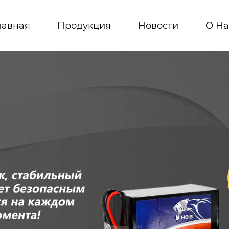
лавная
Продукция
Новости
О На