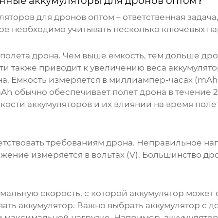
нные аккумуляторы для дронов оптом
?
ляторов для дронов оптом
– ответственная задача
ре необходимо учитывать несколько ключевых па
полета дрона. Чем выше емкость, тем дольше дро
ти также приводит к увеличению веса аккумулятор
а. Емкость измеряется в миллиампер-часах (mAh
h обычно обеспечивает полет дрона в течение 25-
кости аккумуляторов и их влиянии на время поле
тствовать требованиям дрона. Неправильное на
ение измеряется в вольтах (V). Большинство др
симальную скорость, с которой аккумулятор может 
ть аккумулятор. Важно выбрать аккумулятор с до
 максимальной нагрузке. Например, аккумулятор