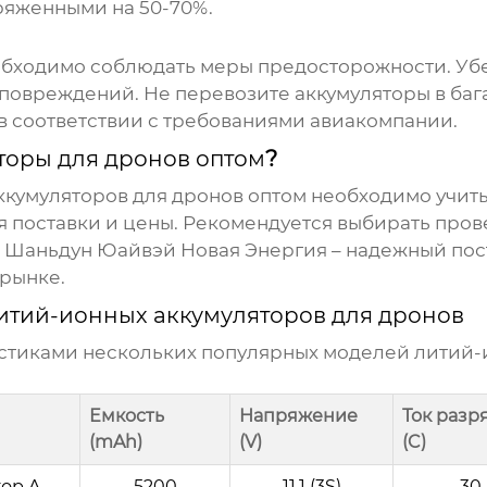
ряженными на 50-70%.
бходимо соблюдать меры предосторожности. Убе
повреждений. Не перевозите аккумуляторы в баг
в соответствии с требованиями авиакомпании.
торы для дронов оптом
?
ккумуляторов для дронов оптом
необходимо учиты
ия поставки и цены. Рекомендуется выбирать пр
О Шаньдун Юайвэй Новая Энергия – надежный по
 рынке.
итий-ионных аккумуляторов для дронов
истиками нескольких популярных моделей
литий-
Емкость
Напряжение
Ток разр
(mAh)
(V)
(C)
ор A
5200
11.1 (3S)
30