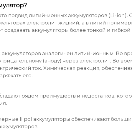
мулятор?
это подвид литий-ионных аккумуляторов (Li-ion).
муляторах электролит жидкий, а в
литий полимерн
т создавать аккумуляторы более тонкой и гибкой
l аккумуляторов
аналогичен литий-ионным. Во вр
 отрицательному (аноду) через электролит. Во вр
ктрический ток. Химическая реакция, обеспечива
зряжать его.
ладают рядом преимуществ и недостатков, кото
ия.
ерные li pol аккумуляторы
обеспечивают больший
аккумуляторов.