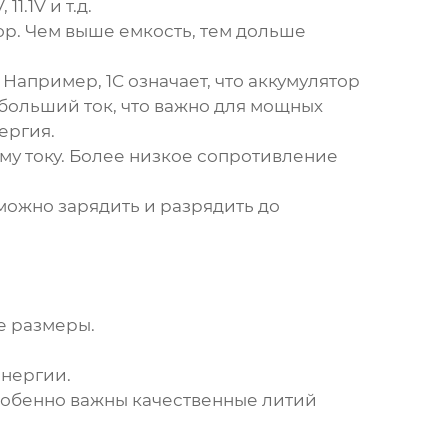
1.1V и т.д.
ор. Чем выше емкость, тем дольше
Например, 1C означает, что аккумулятор
 больший ток, что важно для мощных
ергия
.
у току. Более низкое сопротивление
 можно зарядить и разрядить до
е размеры.
энергии.
собенно важны качественные
литий