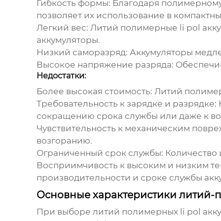
Гибкость формы:
Благодаря полимерному 
позволяет их использование в компактны
Легкий вес:
Литий полимерные li pol акк
аккумуляторы.
Низкий саморазряд:
Аккумуляторы медлен
Высокое напряжение разряда:
Обеспечив
Недостатки:
Более высокая стоимость:
Литий полимер
Требовательность к зарядке и разрядке:
сокращению срока службы или даже к во
Чувствительность к механическим повр
возгоранию.
Ограниченный срок службы:
Количество 
Восприимчивость к высоким и низким те
производительности и сроке службы акк
Основные характеристики литий-
При выборе
литий полимерных li pol акк