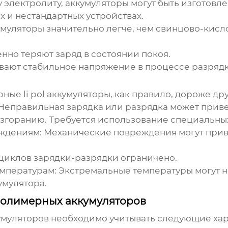
электролиту, аккумуляторы могут быть изготовле
х и нестандартных устройствах.
умуляторы
значительно легче, чем свинцово-кис
но теряют заряд в состоянии покоя.
ают стабильное напряжение в процессе разрядк
ные li pol аккумуляторы
, как правило, дороже др
Неправильная зарядка или разрядка может приве
згоранию. Требуется использование специальных
еждениям:
Механические повреждения могут прив
циклов зарядки-разрядки ограничено.
мпературам:
Экстремальные температуры могут не
умулятора.
полимерных аккумуляторов
умуляторов
необходимо учитывать следующие хар