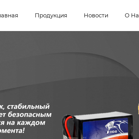
лавная
Продукция
Новости
О На