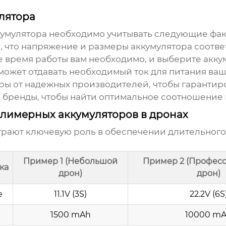
лятора
кумулятора
необходимо учитывать следующие фак
 что напряжение и размеры аккумулятора соотве
 время работы вам необходимо, и выберите акку
может отдавать необходимый ток для питания ваш
ы от надежных производителей, чтобы гарантиров
 бренды, чтобы найти оптимальное соотношение ц
лимерных аккумуляторов в дронах
рают ключевую роль в обеспечении длительного 
Пример 1 (Небольшой
Пример 2 (Профес
ка
дрон)
дрон)
е
11.1V (3S)
22.2V (6S
1500 mAh
10000 m