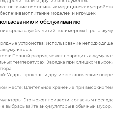
ы, дрели, пилы и другие инструменты.
ют питание портативных медицинских устройств
беспечивают питание моделей и игрушек.
пользованию и обслуживанию
ения срока службы
литий полимерных li pol аккум
рядные устройства:
Использование неподходящег
аккумулятора.
тора:
Полный разряд может повредить аккумулятор
льных температурах:
Зарядка при слишком высоки
тора.
ий:
Удары, проколы и другие механические повре
хом месте:
Длительное хранение при высоких тем
муляторы:
Это может привести к опасным послед
е выбрасывайте аккумуляторы в обычный мусор. 