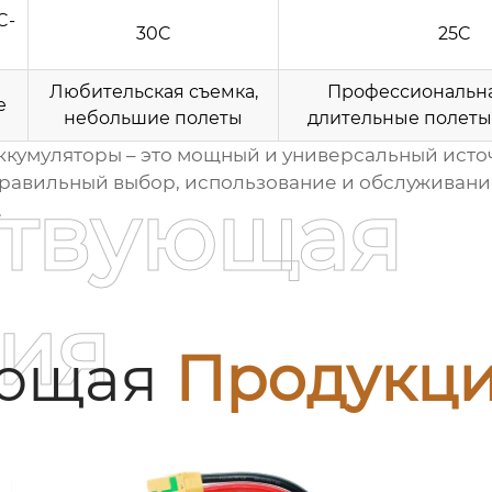
C-
30C
25C
Любительская съемка,
Профессиональна
е
небольшие полеты
длительные полеты
аккумуляторы
– это мощный и универсальный исто
 Правильный выбор, использование и обслуживани
ствующая
.
ия
ующая
Продукц