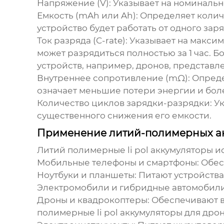
Напряжение (V):
Указывает на номинальное
Емкость (mAh или Ah):
Определяет количе
устройство будет работать от одного заря
Ток разряда (C-rate):
Указывает на максима
может разрядиться полностью за 1 час. Б
устройств, например, дронов, представ
Внутреннее сопротивление (mΩ):
Опреде
означает меньшие потери энергии и бол
Количество циклов зарядки-разрядки:
Ук
существенного снижения его емкости.
Применение литий-полимерных а
Литий полимерные li pol аккумуляторы
ис
Мобильные телефоны и смартфоны:
Обес
Ноутбуки и планшеты:
Питают устройства
Электромобили и гибридные автомобили
Дроны и квадрокоптеры:
Обеспечивают в
полимерные li pol аккумуляторы
для дрон