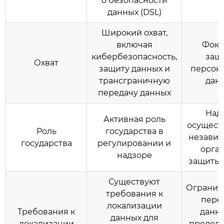
о безопасности
данных (DSL)
Широкий охват,
включая
Фоку
кибербезопасность,
защ
Охват
защиту данных и
персон
трансграничную
дан
передачу данных
Над
Активная роль
осущест
Роль
государства в
незави
государства
регулировании и
орга
надзоре
защиты 
Существуют
Огранич
требования к
пере
локализации
Требования к
данны
данных для
локализации
пределы