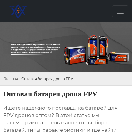
Главная
-
Оптовая батарея дрона FPV
Оптовая батарея дрона FPV
Ищете надежного поставщика
батарей для
FPV дронов
оптом? В этой статье мы
рассмотрим ключевые аспекты выбора
батарей
, типы, характеристики и где найти