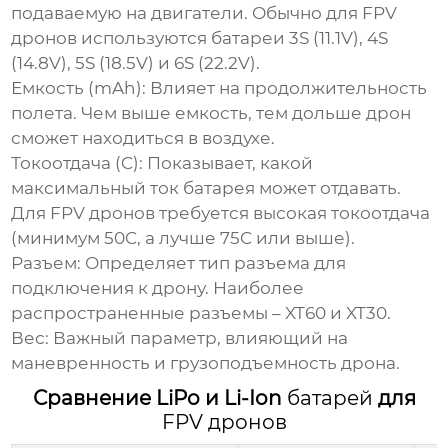
подаваемую на двигатели. Обычно для
FPV
дронов
используются
батареи
3S (11.1V), 4S
(14.8V), 5S (18.5V) и 6S (22.2V).
Емкость (mAh):
Влияет на продолжительность
полета. Чем выше емкость, тем дольше дрон
сможет находиться в воздухе.
Токоотдача (C):
Показывает, какой
максимальный ток
батарея
может отдавать.
Для
FPV дронов
требуется высокая токоотдача
(минимум 50C, а лучше 75C или выше).
Разъем:
Определяет тип разъема для
подключения к дрону. Наиболее
распространенные разъемы – XT60 и XT30.
Вес:
Важный параметр, влияющий на
маневренность и грузоподъемность дрона.
Сравнение LiPo и Li-Ion
батарей
для
FPV дронов