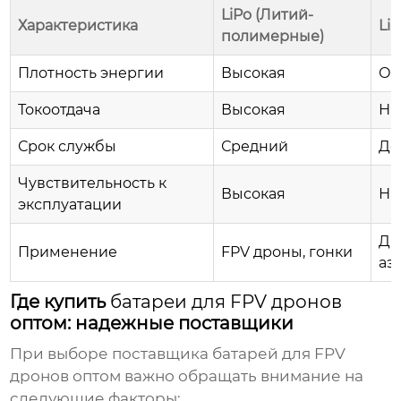
LiPo (Литий-
Характеристика
Li
полимерные)
Плотность энергии
Высокая
Оч
Токоотдача
Высокая
Ни
Срок службы
Средний
До
Чувствительность к
Высокая
Ни
эксплуатации
Др
Применение
FPV дроны
, гонки
аэ
Где купить
батареи для FPV дронов
оптом: надежные поставщики
При выборе поставщика
батарей для FPV
дронов
оптом важно обращать внимание на
следующие факторы: