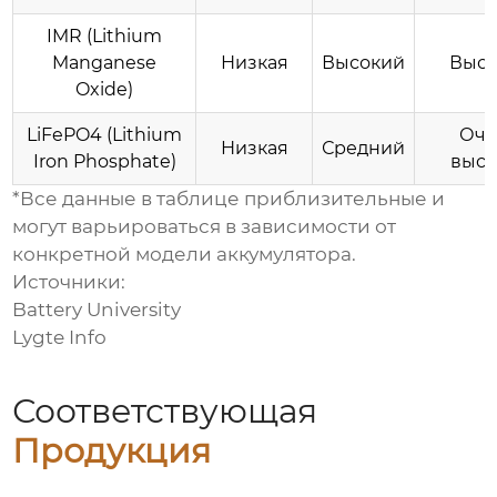
IMR (Lithium
Manganese
Низкая
Высокий
Высо
Oxide)
LiFePO4 (Lithium
Оче
Низкая
Средний
Iron Phosphate)
высо
*Все данные в таблице приблизительные и
могут варьироваться в зависимости от
конкретной модели аккумулятора.
Источники:
Battery University
Lygte Info
Соответствующая
Продукция