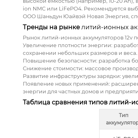
высокой емкостью (например, 10-20 Ah), 
ion NMC или LiFePO4. Рекомендуется вы
ООО Шаньдун Юайвэй Новая Энергия
, с
Тренды на рынке
литий-ионных ак
Рынок
литий-ионных аккумуляторов 12v
п
Увеличение плотности энергии: разрабо
сохранении небольших размеров и веса.
Повышение безопасности: разработка бо
Снижение стоимости: массовое производ
Развитие инфраструктуры зарядки: увели
Появление новых применений: расширен
энергии для частных домов и предприяти
Таблица сравнения типов литий-и
Тип
аккумулято