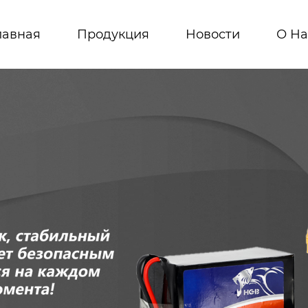
лавная
Продукция
Новости
О На