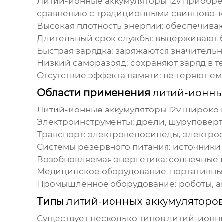
Литий-ионные аккумуляторы 12v
приобре
сравнению с традиционными свинцово-к
Высокая плотность энергии: обеспечива
Длительный срок службы: выдерживают 
Быстрая зарядка: заряжаются значительн
Низкий саморазряд: сохраняют заряд в 
Отсутствие эффекта памяти: не теряют е
Области применения
литий-ионны
Литий-ионные аккумуляторы 12v
широко и
Электроинструменты: дрели, шуруповерты,
Транспорт: электровелосипеды, электро
Системы резервного питания: источники
Возобновляемая энергетика: солнечные 
Медицинское оборудование: портативны
Промышленное оборудование: роботы, а
Типы
литий-ионных аккумуляторов
Существует несколько типов
литий-ионны