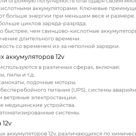
ли огромную популярность благодаря своим мн
ислотными аккумуляторами. Ключевые преимуще
ют больше энергии при меньшем весе и размере.
больше циклов заряда-разряда.
о быстрее, чем свинцово-кислотные аккумулятор
течение длительного времени.
мкость со временем из-за неполной зарядки.
х аккумуляторов 12v
спользуются в различных сферах, включая:
 пилы и т.д.
самокаты, лодочные моторы.
 бесперебойного питания (UPS), системы аварий
и ветряные электростанции.
е медицинские устройства.
втоматизированные системы.
 12v
х аккумуляторов 12v
, различающихся по химическ