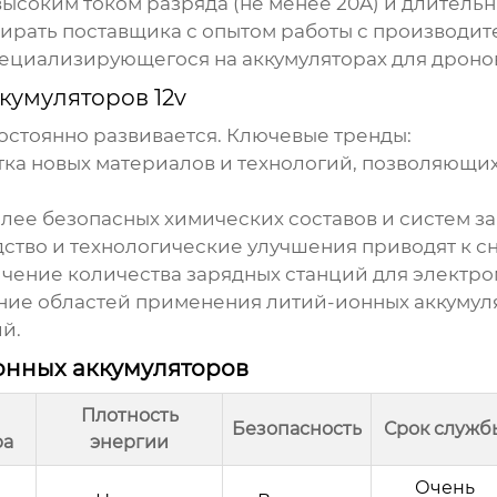
высоким током разряда (не менее 20A) и длительн
бирать поставщика с опытом работы с производи
пециализирующегося на аккумуляторах для дронов
кумуляторов 12v
остоянно развивается. Ключевые тренды:
тка новых материалов и технологий, позволяющих
лее безопасных химических составов и систем за
ство и технологические улучшения приводят к с
чение количества зарядных станций для электро
ие областей применения литий-ионных аккумулят
й.
онных аккумуляторов
Плотность
Безопасность
Срок служб
ра
энергии
Очень