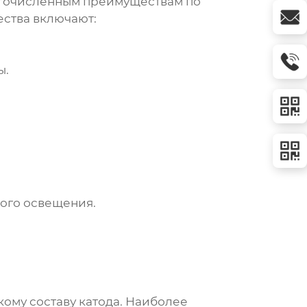
огочисленным преимуществам по
ства включают:
ы.
ного освещения.
ому составу катода. Наиболее