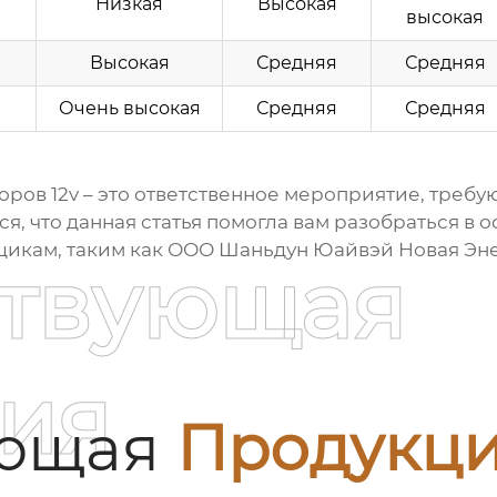
Низкая
Высокая
высокая
Высокая
Средняя
Средняя
Очень высокая
Средняя
Средняя
оров 12v
– это ответственное мероприятие, требу
я, что данная статья помогла вам разобраться в 
икам, таким как ООО Шаньдун Юайвэй Новая Эне
ствующая
ия
ующая
Продукц