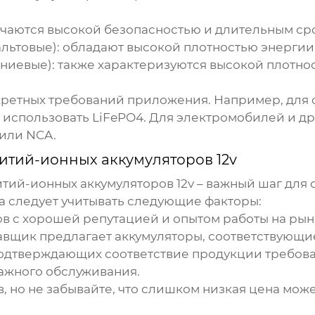
ичаются высокой безопасностью и длительным ср
льтовые): обладают высокой плотностью энергии
ниевые): также характеризуются высокой плотно
кретных требований приложения. Например, для с
использовать LiFePO4. Для электромобилей и др
 или NCA.
итий-ионных аккумуляторов 12v
итий-ионных аккумуляторов 12v
– важный шаг для 
а следует учитывать следующие факторы:
в с хорошей репутацией и опытом работы на рын
тавщик предлагает аккумуляторы, соответствующ
одтверждающих соответствие продукции требован
дажного обслуживания.
, но не забывайте, что слишком низкая цена мож