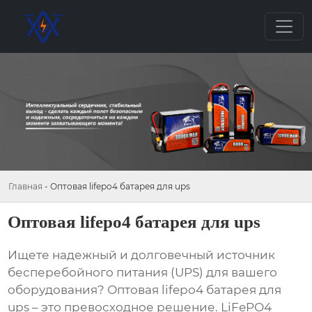
Главная
-
Оптовая lifepo4 батарея для ups
Оптовая lifepo4 батарея для ups
Ищете надежный и долговечный источник
бесперебойного питания (UPS) для вашего
оборудования?
Оптовая lifepo4 батарея для
ups
– это превосходное решение. LiFePO4