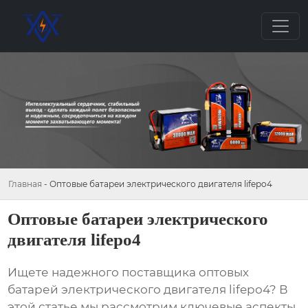
Главная
-
Оптовые батареи электрического двигателя lifepo4
Оптовые батареи электрического
двигателя lifepo4
Ищете надежного поставщика
оптовых
батарей электрического двигателя lifepo4
? В
этой статье мы рассмотрим ключевые аспекты