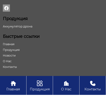

Продукция
Аккумулятор дрона
Быстрые ссылки
Главная
Продукция
Новости
О Нас
Контакты




Авторское право©ООО Шаньдун Юайвэй Новая Энергия
Главная
Продукция
О Нас
Контакты