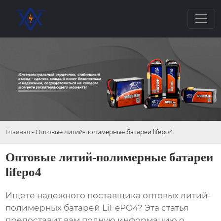
Главная
-
Оптовые литий-полимерные батареи lifepo4
Оптовые литий-полимерные батареи
lifepo4
Ищете надежного поставщика
оптовых литий-
полимерных батарей LiFePO4
? Эта статья
предоставит вам полную информацию о