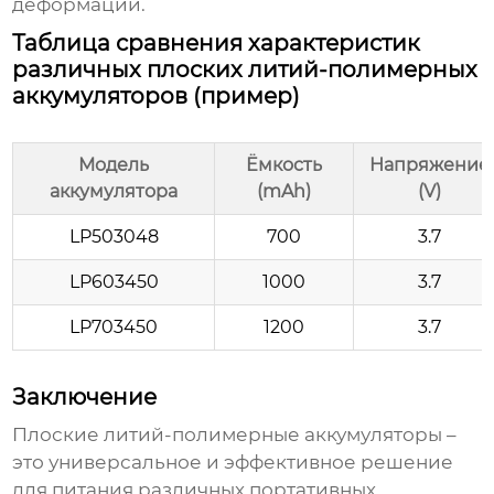
деформаций.
Таблица сравнения характеристик
различных плоских литий-полимерных
аккумуляторов (пример)
Модель
Ёмкость
Напряжение
аккумулятора
(mAh)
(V)
LP503048
700
3.7
LP603450
1000
3.7
LP703450
1200
3.7
Заключение
Плоские литий-полимерные аккумуляторы
–
это универсальное и эффективное решение
для питания различных портативных