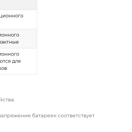
нционного
ионного
пактные
ионного
ются для
ков
йства.
напряжение батареек соответствует