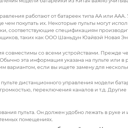
вления модели батарейки из Китая
важно учитыва
вления работают от батареек типа AA или AAA. У
де чем покупать их. Некоторые пульты могут испо
йки, соответствующие спецификациям производит
щиков, таких как ООО Шаньдун Юайвэй Новая Энерг
я совместимы со всеми устройствами. Прежде чем 
Обычно эта информация указана на пульте или в 
м вариантом, если вы ищете замену для нескольк
в
пульте дистанционного управления модели бата
ромкостью, переключения каналов и т.д. Другие 
вания пульта. Он должен удобно лежать в руке и 
 темных помещениях.