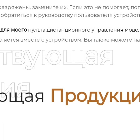
азряжены, замените их. Если это не помогает, п
 обратиться к руководству пользователя устройс
 для моего
пульта дистанционного управления модел
ляется вместе с устройством. Вы также можете на
ствующая
ия
ующая
Продукц