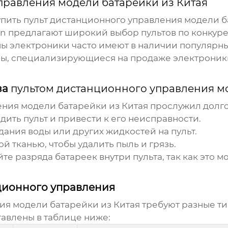
правления модели батарейки из Китая
упить
пульт дистанционного управления модели б
zon предлагают широкий выбор пультов по конкур
ы электроники часто имеют в наличии популярны
ы, специализирующиеся на продаже электроники 
за
пультом дистанционного управления мо
ения модели батарейки из Китая
прослужил долго,
ить пульт и привести к его неисправности.
ания воды или других жидкостей на пульт.
й тканью, чтобы удалить пыль и грязь.
те разряда батареек внутри пульта, так как это м
нционного управления
ия модели батарейки из Китая
требуют разные ти
авлены в таблице ниже: