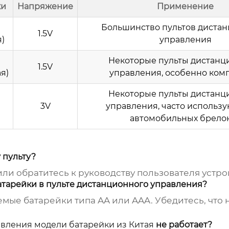
ки
Напряжение
Применение
Большинство пультов диста
1.5V
)
управления
Некоторые пульты дистанц
1.5V
я)
управления, особенно ком
Некоторые пульты дистанц
3V
управления, часто использу
)
автомобильных брело
 пульту?
или обратитесь к руководству пользователя устро
атарейки в пульте дистанционного управления?
мые батарейки типа AA или AAA. Убедитесь, что 
авления модели батарейки из Китая
не работает?