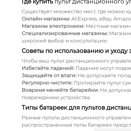
Где купить
пульт дистанционного у
Существует множество мест, где можно к
Онлайн-магазины:
AliExpress, eBay, Ama
Магазины электроники:
Местные магазин
Специализированные магазины:
Магазин
широкий выбор и консультации.
Советы по использованию и уходу 
Чтобы ваш
пульт дистанционного управл
Избегайте падений:
Падения могут повред
Защищайте от влаги:
Не допускайте попад
Регулярно чистите:
Протирайте пульт сухо
Вовремя меняйте батарейки:
Не допускай
повреждению устройства.
Типы батареек для пультов диста
Разные
пульты дистанционного управлен
распространенные типы батареек предст