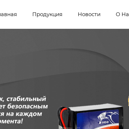
лавная
Продукция
Новости
О На