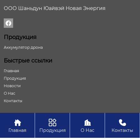
ООО Шаньдун Юайвэй Новая Энергия

Продукция
Аккумулятор дрона
Быстрые ссылки
Главная
Продукция
Новости
О Нас
Контакты




Авторское право©ООО Шаньдун Юайвэй Новая Энергия
Главная
Продукция
О Нас
Контакты