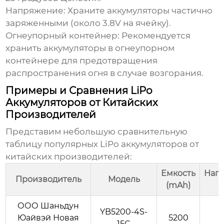
Напряжение:
Храните аккумуляторы частично
заряженными (около 3.8V на ячейку).
Огнеупорный контейнер:
Рекомендуется
хранить аккумуляторы в огнеупорном
контейнере для предотвращения
распространения огня в случае возгорания.
Примеры и Сравнения LiPo
Аккумуляторов от Китайских
Производителей
Представим небольшую сравнительную
таблицу популярных
LiPo аккумуляторов
от
китайских производителей:
Емкость
Нап
Производитель
Модель
(mAh)
ООО Шаньдун
YB5200-4S-
Юайвэй Новая
5200
15C