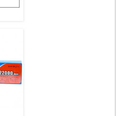
а

ция? Что
нгом

и: что н
ях

 ?ин...