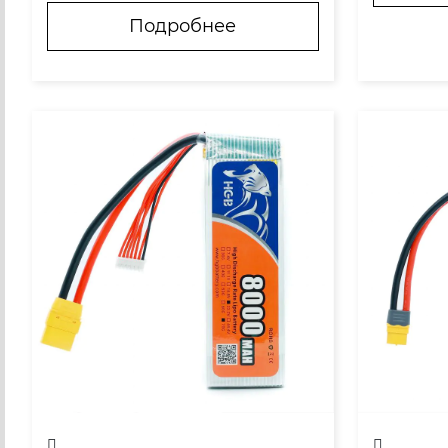
Что на с
Подробнее
оизводст
Как про
мостояте
Почему э
теля?

Выводы ..
	С 8 по 10 июля 2026 года в в
ыставочном центре «Казань Экс
по» (Россия) пройдет выставка
 DRONE EXPO 2026. Компания U
AV Battery Co., Ltd. (Шаньдун) пр
едставит на стенде S56 с...

