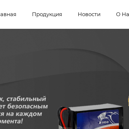
лавная
Продукция
Новости
О На