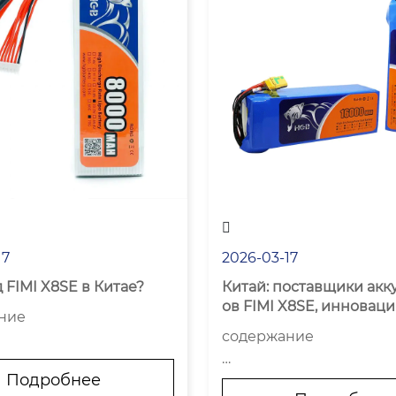

17
2026-03-17
д FIMI X8SE в Китае?
Китай: поставщики акк
ов FIMI X8SE, инновац
ние

содержание

ак сложно найти конкр
Подробнее
Кто вообще делает эти
рес?
