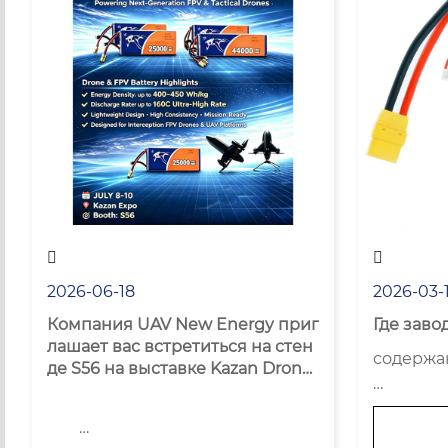


2026-06-18
2026-03-
Компания UAV New Energy приг
Где заво
лашает вас встретиться на стен
содержа
де S56 на выставке Kazan Drone
 Expo 2026.
Почему т
етный ад