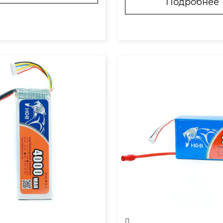
Подробнее
и? Неочевидная цепочк
амом деле означает ?пр
Инновации или адапта
во? для такого дрона?

 скрывается за маркети
верить информацию са
Практические сложност
льно?

е пишут в спецификаци
то важно для пользова
Кейс: почему некоторые
.
