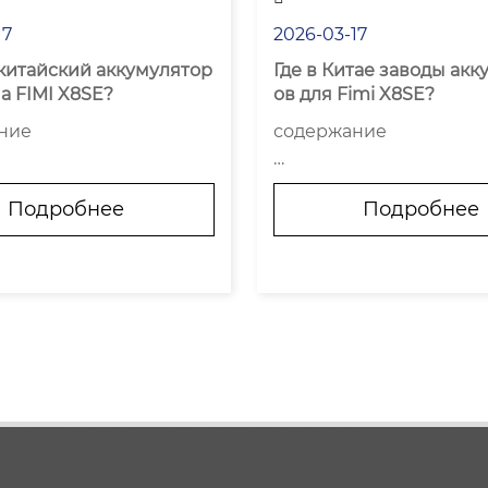
17
2026-03-17
китайский аккумулятор 
Где в Китае заводы ак
а FIMI X8SE?
ов для Fimi X8SE?
ние

содержание

ена так сильно плавае
Почему не существует 
Подробнее
Подробнее
завода Fimi?

мотреть, кроме цифры
Ключевые регионы и и
ике

лизация

 vs аналог — где грань

Как на самом деле выг
ские цифры и где иска
иск и верификация

Риски и на что смотрет
е соображения — не то
азе ?с завода?

не

Так где же все...
...