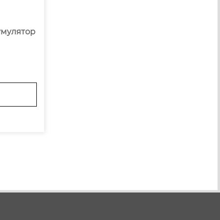
кумулятор
одного ?
х специа
лядит по
ь при зак