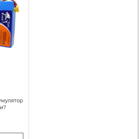
умулятор
ии?
 батаре