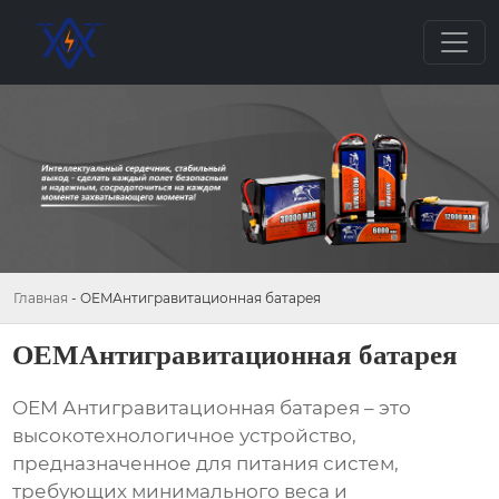
Главная
-
OEMАнтигравитационная батарея
OEMАнтигравитационная батарея
OEM Антигравитационная батарея
– это
высокотехнологичное устройство,
предназначенное для питания систем,
требующих минимального веса и