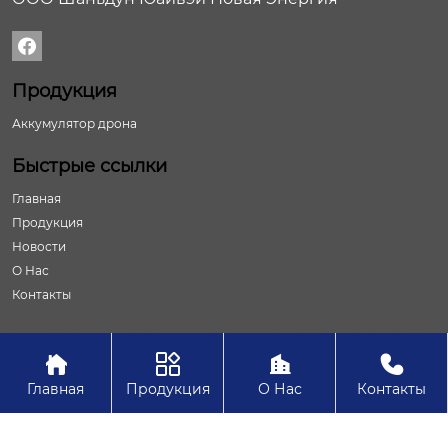

Продукция
Аккумулятор дрона
Быстрые ссылки
Главная
Продукция
Новости
О Нас
Контакты




Авторское право©ООО Шаньдун Юайвэй Новая Энергия
Главная
Продукция
О Нас
Контакты