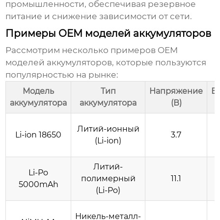
промышленности, обеспечивая резервное
питание и снижение зависимости от сети.
Примеры OEM моделей аккумуляторов
Рассмотрим несколько примеров
OEM
моделей аккумуляторов
, которые пользуются
популярностью на рынке:
Модель
Тип
Напряжение
Е
аккумулятора
аккумулятора
(В)
Литий-ионный
Li-ion 18650
3.7
(Li-ion)
Литий-
Li-Po
полимерный
11.1
5000mAh
(Li-Po)
Никель-металл-